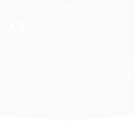
+212 667-999172
contact@carcocar.com
Contactez-nous
0
CLIO 5
HOME
/
LOCATION DE VOITURE À AGADIR AVEC CARCOCAR
/
RENAULT
/
CLIO 5