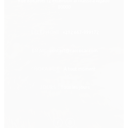
Rue 838,Imm 12 extension al massira Agadir
80000
TÉLÉPHONE:
+212 667-999172
EMAIL:
contact@carcocar.com
HORAIRES :
À tout moment
JOURS :
Tous les jours