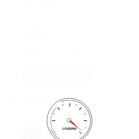
JOURS
د.م.350
SEMAINE
د.م.300
MOIS
د.م.280
RÉSERVER CETTE VOITURE
VOITURES ASSOCIÉES
Baic U5 plus
LOADING
PRIX : 400.00 MAD